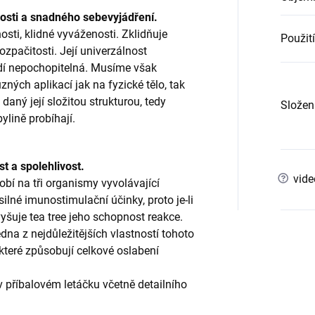
osti a snadného sebevyjádření.
osti, klidné vyváženosti. Zklidňuje
Použití
ozpačitosti. Její univerzálnost
idí nepochopitelná. Musíme však
ných aplikací jak na fyzické tělo, tak
daný její složitou strukturou, tedy
Složen
ylině probíhají.
t a spolehlivost.
?
vide
sobí na tři organismy vyvolávající
 silné imunostimulační účinky, proto je-li
yšuje tea tree jeho schopnost reakce.
dna z nejdůležitějších vlastností tohoto
 které způsobují celkové oslabení
v příbalovém letáčku včetně detailního