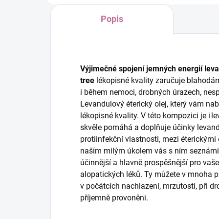
Popis
Výjimečné spojení jemných energií leva
tree
lékopisné kvality zaručuje blahodárn
i během nemoci, drobných úrazech, nesp
Levandulový éterický olej, který vám nabí
lékopisné kvality. V této kompozici je i l
skvěle pomáhá a doplňuje účinky levand
protiinfekční vlastnosti, mezi éterickým
naším milým úkolem vás s ním seznámit, 
účinnější a hlavně prospěšnější pro vaše
alopatických léků. Ty můžete v mnoha p
v počátcích nachlazení, mrzutosti, při 
příjemně provoněni.