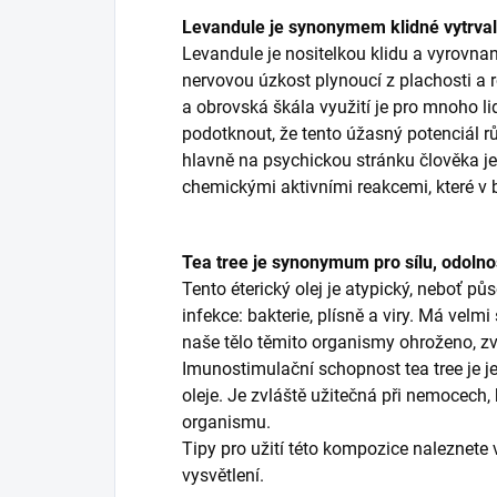
Levandule je synonymem klidné vytrval
Levandule je nositelkou klidu a vyrovnan
nervovou úzkost plynoucí z plachosti a r
a obrovská škála využití je pro mnoho l
podotknout, že tento úžasný potenciál růz
hlavně na psychickou stránku člověka je 
chemickými aktivními reakcemi, které v b
Tea tree je synonymum pro sílu, odolnos
Tento éterický olej je atypický, neboť pů
infekce: bakterie, plísně a viry. Má velmi
naše tělo těmito organismy ohroženo, zv
Imunostimulační schopnost tea tree je je
oleje. Je zvláště užitečná při nemocech,
organismu.
Tipy pro užití této kompozice naleznete 
vysvětlení.