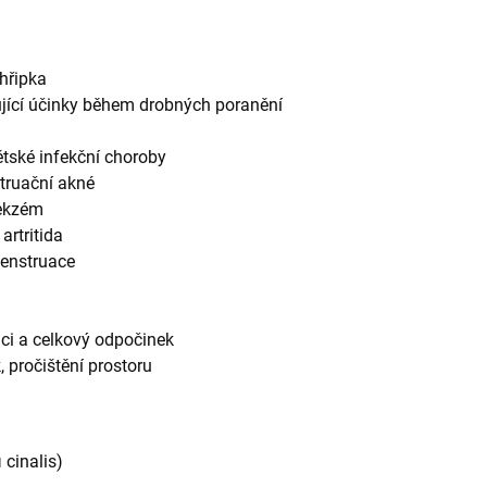
chřipka
ující účinky během drobných poranění
tské infekční choroby
truační akné
 ekzém
artritida
menstruace
ci a celkový odpočinek
 pročištění prostoru
cinalis)