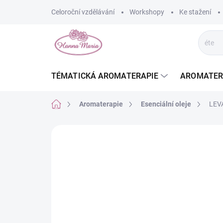
Přejít
Celoroční vzdělávání
Workshopy
Ke stažení
na
obsah
TÉMATICKÁ AROMATERAPIE
AROMATER
Domů
Aromaterapie
Esenciální oleje
LEVA
Neohodnoceno
Podrobnosti hodnoce