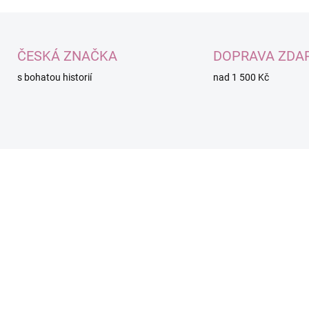
ČESKÁ ZNAČKA
DOPRAVA ZDA
s bohatou historií
nad 1 500 Kč
300102
30