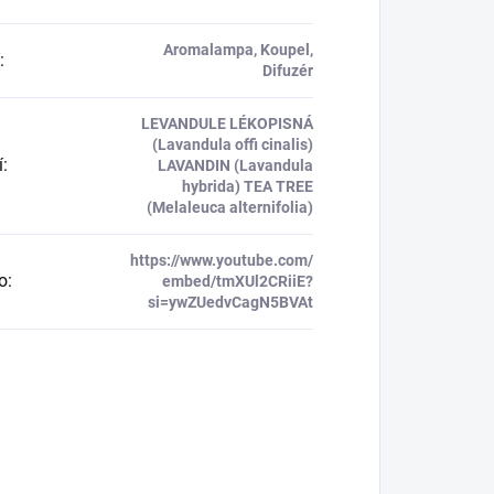
Aromalampa, Koupel,
:
Difuzér
LEVANDULE LÉKOPISNÁ
(Lavandula offi cinalis)
í
:
LAVANDIN (Lavandula
hybrida) TEA TREE
(Melaleuca alternifolia)
https://www.youtube.com/
o
:
embed/tmXUl2CRiiE?
si=ywZUedvCagN5BVAt