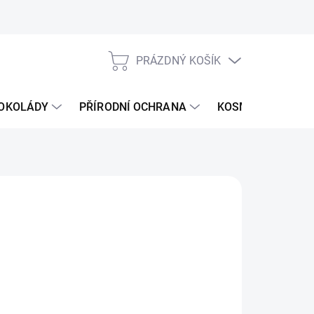
PRÁZDNÝ KOŠÍK
NÁKUPNÍ
KOŠÍK
ČOKOLÁDY
PŘÍRODNÍ OCHRANA
KOSMETIKA PRO 
026
MOŽNOSTI DORUČENÍ