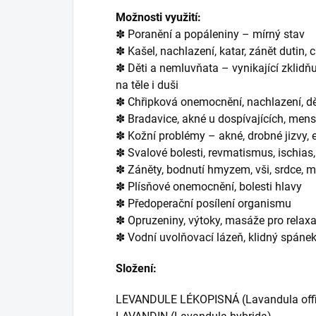
Možnosti využití:
✽ Poranění a popáleniny – mírný stav
✽ Kašel, nachlazení, katar, zánět dutin, 
✽ Děti a nemluvňata – vynikající zklidň
na těle i duši
✽ Chřipková onemocnění, nachlazení, dě
✽ Bradavice, akné u dospívajících, mens
✽ Kožní problémy – akné, drobné jizvy,
✽ Svalové bolesti, revmatismus, ischias, 
✽ Záněty, bodnutí hmyzem, vši, srdce, 
✽ Plísňové onemocnění, bolesti hlavy
✽ Předoperační posílení organismu
✽ Opruzeniny, výtoky, masáže pro relaxa
✽ Vodní uvolňovací lázeň, klidný spánek,
Složení:
LEVANDULE LÉKOPISNÁ (Lavandula offi 