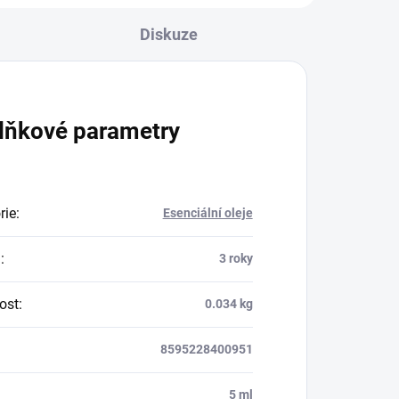
Diskuze
lňkové parametry
rie
:
Esenciální oleje
a
:
3 roky
ost
:
0.034 kg
8595228400951
:
5 ml