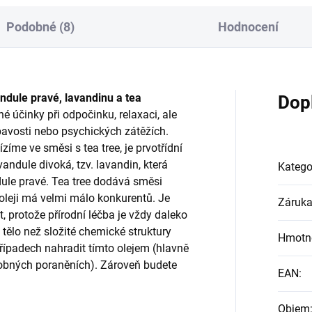
Podobné (8)
Hodnocení
ndule pravé, lavandinu a tea
Dop
é účinky při odpočinku, relaxaci, ale
avosti nebo psychických zátěžích.
zíme ve směsi s tea tree, je prvotřídní
evandule divoká, tzv. lavandin, která
Katego
ule pravé. Tea tree dodává směsi
i oleji má velmi málo konkurentů. Je
Záruk
protože přírodní léčba je vždy daleko
 tělo než složité chemické struktury
Hmotn
řípadech nahradit tímto olejem (hlavně
drobných poraněních). Zároveň budete
EAN
:
Objem