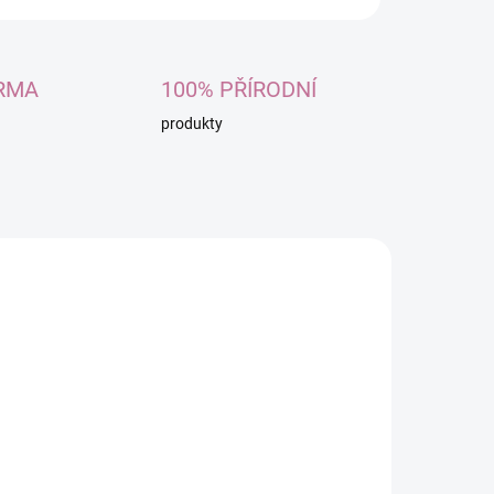
RMA
100% PŘÍRODNÍ
produkty
0101
180101