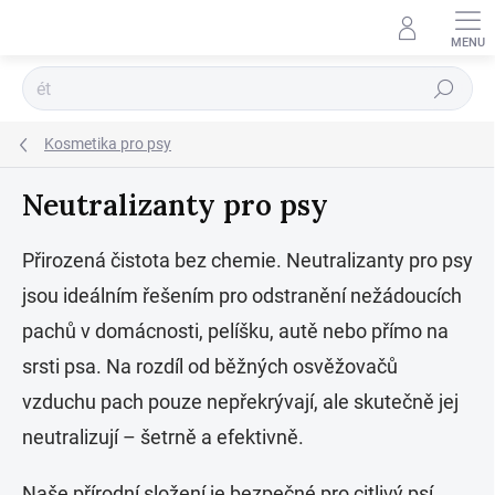
Přejít
na
obsah
Hledat
Kosmetika pro psy
Neutralizanty pro psy
Přirozená čistota bez chemie. Neutralizanty pro psy
jsou ideálním řešením pro odstranění nežádoucích
pachů v domácnosti, pelíšku, autě nebo přímo na
srsti psa. Na rozdíl od běžných osvěžovačů
vzduchu pach pouze nepřekrývají, ale skutečně jej
neutralizují – šetrně a efektivně.
Naše přírodní složení je bezpečné pro citlivý psí