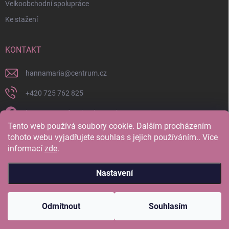
Velkoobchodní spolupráce
Ke stažení
KONTAKT
hannamaria
@
centrum.cz
+420 725 762 825
https://www.facebook.com/hannamaria.cz
Tento web používá soubory cookie. Dalším procházením
hannamariatherapy/
tohoto webu vyjadřujete souhlas s jejich používáním.. Více
informací
zde
.
https://www.youtube.com/@HannaMariaTherapy
Nastavení
Copyright 2026
Hanna Maria Therapy
. Všechna práva vyhrazena.
Odmítnout
Souhlasím
Vytvořil Shoptet