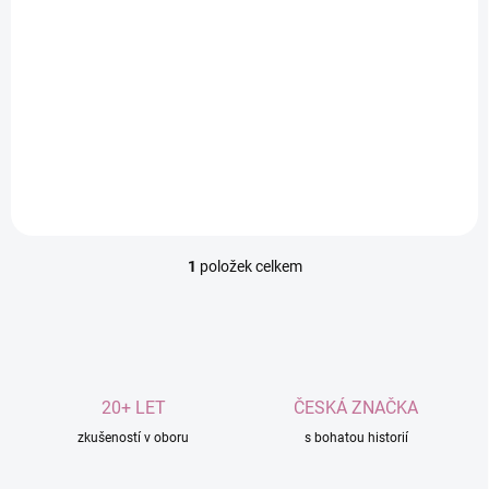
Do košíku
Neutralizant pachů
s antimikrobiální přísadou
pro čistý prostor. Obsahuje
více jak 80% podíl přírodních
látek.
1
položek celkem
O
v
l
á
d
a
c
20+ LET
ČESKÁ ZNAČKA
í
zkušeností v oboru
p
s bohatou historií
r
v