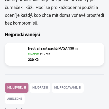
čumáček i kůži. Hodí se pro každodenní použití a
ocení je každý, kdo chce mít doma voňavé prostředí
bez kompromisů.
Nejprodávanější
Neutralizant pachů MAYA 150 ml
SKLADEM
(>10 KS)
230 Kč
Ř
a
NEJLEVNĚJŠÍ
NEJDRAŽŠÍ
NEJPRODÁVANĚJŠÍ
z
e
ABECEDNĚ
n
í