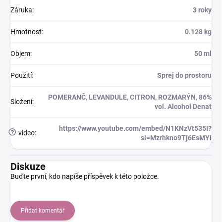
Záruka
:
3 roky
Hmotnost
:
0.128 kg
Objem
:
50 ml
Použití
:
Sprej do prostoru
POMERANČ, LEVANDULE, CITRON, ROZMARÝN, 86%
Složení
:
vol. Alcohol Denat
https://www.youtube.com/embed/N1KNzVt535I?
?
video
:
si=Mzrhkno9Tj6EsMYI
Diskuze
Buďte první, kdo napíše příspěvek k této položce.
Přidat komentář