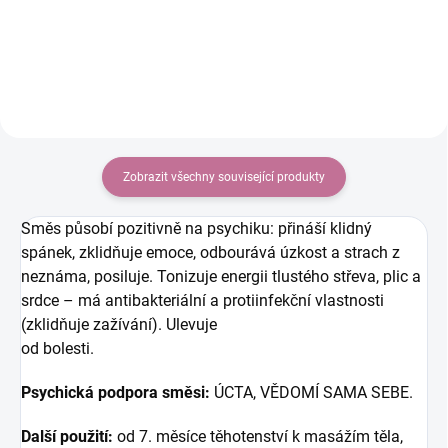
Zobrazit všechny související produkty
Směs působí pozitivně na psychiku: přináší klidný
spánek, zklidňuje emoce, odbourává úzkost a strach z
neznáma, posiluje. Tonizuje energii tlustého střeva, plic a
srdce – má antibakteriální a protiinfekční vlastnosti
(zklidňuje zažívání). Ulevuje
od bolesti.
Psychická podpora směsi:
ÚCTA, VĚDOMÍ SAMA SEBE.
Další použití:
od 7. měsíce těhotenství k masážím těla,