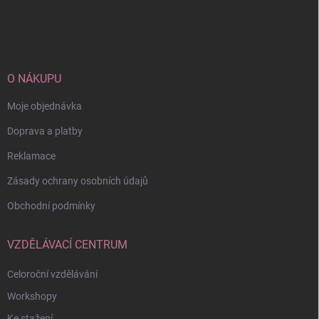
Z
á
p
a
t
í
O NÁKUPU
Moje objednávka
Doprava a platby
Reklamace
Zásady ochrany osobních údajů
Obchodní podmínky
VZDĚLÁVACÍ CENTRUM
Celoroční vzdělávání
Workshopy
Ke stažení