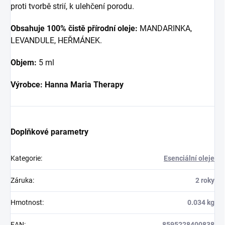
proti tvorbě strií, k ulehčení porodu.
Obsahuje 100% čistě přírodní oleje:
MANDARINKA,
LEVANDULE, HEŘMÁNEK.
Objem:
5 ml
Výrobce: Hanna Maria Therapy
Doplňkové parametry
Kategorie
:
Esenciální oleje
Záruka
:
2 roky
Hmotnost
:
0.034 kg
EAN
:
8595228400838