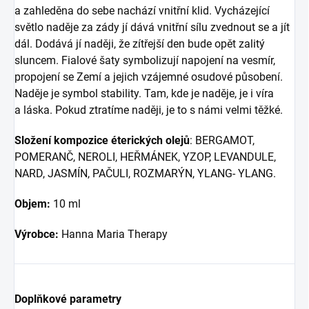
a zahleděna do sebe nachází vnitřní klid. Vycházející
světlo naděje za zády jí dává vnitřní sílu zvednout se a jít
dál. Dodává jí naději, že zítřejší den bude opět zalitý
sluncem. Fialové šaty symbolizují napojení na vesmír,
propojení se Zemí a jejich vzájemné osudové působení.
Naděje je symbol stability. Tam, kde je naděje, je i víra
a láska. Pokud ztratíme naději, je to s námi velmi těžké.
Složení kompozice éterických olejů
: BERGAMOT,
POMERANČ, NEROLI, HEŘMÁNEK, YZOP, LEVANDULE,
NARD, JASMÍN, PAČULI, ROZMARÝN, YLANG- YLANG.
Objem:
10 ml
Výrobce:
Hanna Maria Therapy
Doplňkové parametry