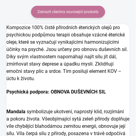
Zobrazit všechny související produkty
Kompozice 100% čistě přírodních éterických olejů pro
psychickou podpůrnou terapii obsahuje vzácné éterické
oleje, které se vyznačují vynikajícími harmonizujícími
účinky na psyché. Jsou určeny pro obnovu duševních sil.
Díky svým vlastnostem napomáhají najít sílu jít dál,
zmírňovat stavy deprese a úpadku mysli. Zklidňují
emoční stavy plic a srdce. Tím posilují element KOV –
úctu k životu.
Psychická podpora: OBNOVA DUŠEVNÍCH SIL
Mandala
symbolizuje ukotvení, naprostý klid, rozjímání
a pokoru života. Všeobjímající sytá zeleň přírody doplňuje
víle chybějící blahodárnou zemitou energii, obnovuje její
sílu. Víla čerpá sílu z přírody, posazena v trávě odpočívá