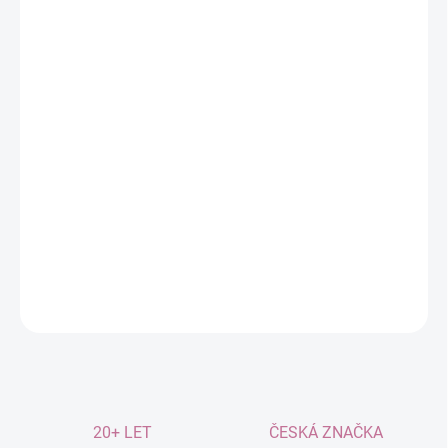
MOŽNOSTI
DORUČENÍ
−
+
Přidat do košíku
100% přírodní složení
Harmonizuje psychiku
Podporuje duševní sílu a naději
Zklidňuje emoce a posiluje vnitřní rovnováhu
DETAILNÍ INFORMACE
ZEPTAT SE
20+ LET
ČESKÁ ZNAČKA