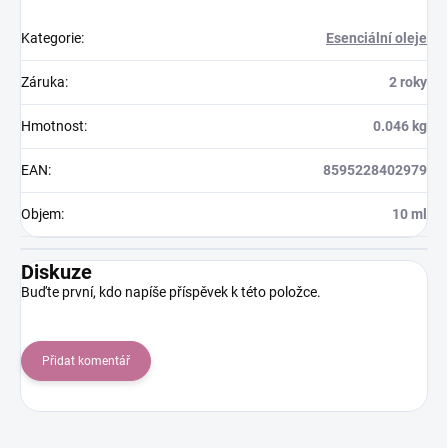
Kategorie
:
Esenciální oleje
Záruka
:
2 roky
Hmotnost
:
0.046 kg
EAN
:
8595228402979
Objem
:
10 ml
Diskuze
Buďte první, kdo napíše příspěvek k této položce.
Přidat komentář