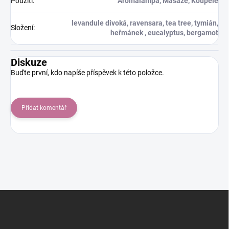
Použití
:
Aromalampa, Masáže, Koupele
levandule divoká, ravensara, tea tree, tymián,
Složení
:
heřmánek , eucalyptus, bergamot
Diskuze
Buďte první, kdo napíše příspěvek k této položce.
Přidat komentář
Z
á
p