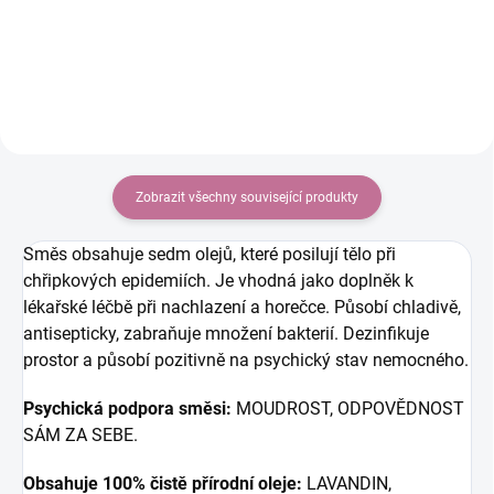
Harmonizace hormonální
meditace Úleva od stresu 100%
rovnováhy Posílení energie
přírodní složení
orgánů
Zobrazit všechny související produkty
Směs obsahuje sedm olejů, které posilují tělo při
chřipkových epidemiích. Je vhodná jako doplněk k
lékařské léčbě při nachlazení a horečce. Působí chladivě,
antisepticky, zabraňuje množení bakterií. Dezinfikuje
prostor a působí pozitivně na psychický stav nemocného.
Psychická podpora směsi:
MOUDROST, ODPOVĚDNOST
SÁM ZA SEBE.
Obsahuje 100% čistě přírodní oleje:
LAVANDIN,