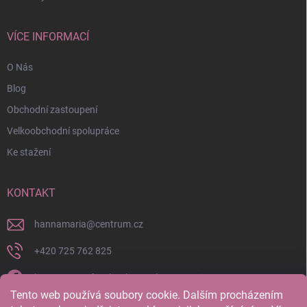
VÍCE INFORMACÍ
O Nás
Blog
Obchodní zastoupení
Velkoobchodní spolupráce
Ke stažení
KONTAKT
hannamaria
@
centrum.cz
+420 725 762 825
https://www.facebook.com/hannamaria.cz
Tento web používá soubory cookie. Dalším procházením
hannamariatherapy/