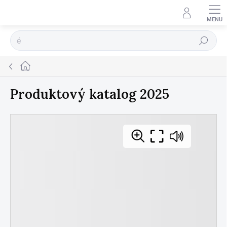
Přejít
na
obsah
Hledat
Domů
Produktový katalog 2025