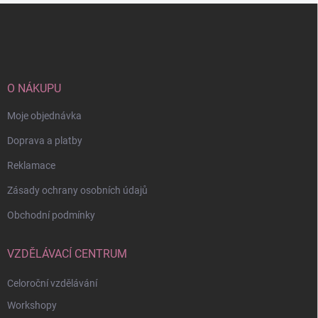
Z
á
p
a
t
í
O NÁKUPU
Moje objednávka
Doprava a platby
Reklamace
Zásady ochrany osobních údajů
Obchodní podmínky
VZDĚLÁVACÍ CENTRUM
Celoroční vzdělávání
Workshopy