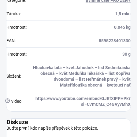
Kategorie
:
Bylinné čaje PRO ŽENY
Záruka
:
1,5 roku
Hmotnost
:
0.045 kg
EAN
:
8595228401330
Hmotnost
:
30 g
Hluchavka bílá – květ Jahodník – list Sedmikráska
obecná – květ Meduňka lékařská – list Kopřiva
Složení
:
dvoudomá – list Heřmánek pravý – květ
Mateřídouška obecná – kvetoucí nať
https://www.youtube.com/embed/GJRfXIPPHPk?
?
video
:
si=C7mCMZ_C4GVyvMhX
Diskuze
Buďte první, kdo napíše příspěvek k této položce.