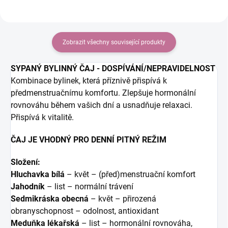
Zobrazit všechny související produkty
SYPANÝ BYLINNÝ ČAJ - DOSPÍVÁNÍ/NEPRAVIDELNOST
Kombinace bylinek, která příznivě přispívá k
předmenstruačnímu komfortu. Zlepšuje hormonální
rovnováhu během vašich dní a usnadňuje relaxaci.
Přispívá k vitalitě.
ČAJ JE VHODNÝ PRO DENNÍ PITNÝ REŽIM
Složení:
Hluchavka bílá
– květ – (před)menstruační komfort
Jahodník
– list – normální trávení
Sedmikráska obecná
– květ – přirozená
obranyschopnost – odolnost, antioxidant
Meduňka lékařská
– list – hormonální rovnováha,