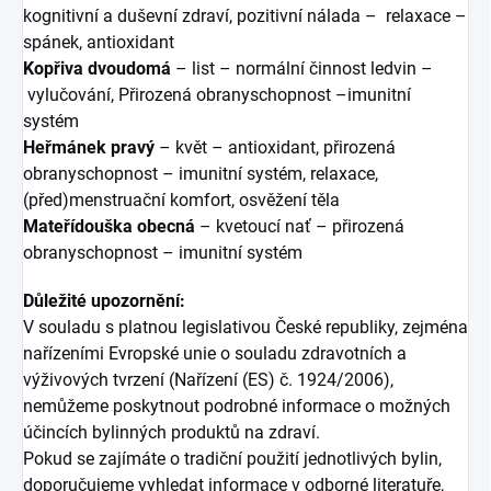
kognitivní a duševní zdraví, pozitivní nálada – relaxace –
spánek, antioxidant
Kopřiva dvoudomá
– list – normální činnost ledvin –
vylučování, Přirozená obranyschopnost –imunitní
systém
Heřmánek pravý
– květ – antioxidant, přirozená
obranyschopnost – imunitní systém, relaxace,
(před)menstruační komfort, osvěžení těla
Mateřídouška obecná
– kvetoucí nať – přirozená
obranyschopnost – imunitní systém
Důležité upozornění:
V souladu s platnou legislativou České republiky, zejména
nařízeními Evropské unie o souladu zdravotních a
výživových tvrzení (Nařízení (ES) č. 1924/2006),
nemůžeme poskytnout podrobné informace o možných
účincích bylinných produktů na zdraví.
Pokud se zajímáte o tradiční použití jednotlivých bylin,
doporučujeme vyhledat informace v odborné literatuře,