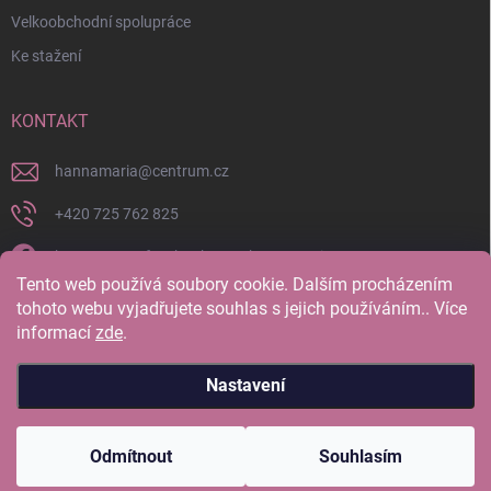
Velkoobchodní spolupráce
Ke stažení
KONTAKT
hannamaria
@
centrum.cz
+420 725 762 825
https://www.facebook.com/hannamaria.cz
Tento web používá soubory cookie. Dalším procházením
hannamariatherapy/
tohoto webu vyjadřujete souhlas s jejich používáním.. Více
informací
zde
.
https://www.youtube.com/@HannaMariaTherapy
Nastavení
Copyright 2026
Hanna Maria Therapy
. Všechna práva vyhrazena.
Odmítnout
Souhlasím
Vytvořil Shoptet