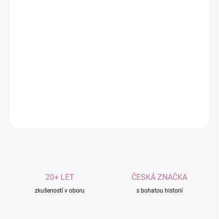
Přírodní složení bez kofeinu
– ideální pro večerní
pití.
Má antibakteriální a antivirové účinky.
Pomáhá harmonizovat organismus a podporuje
zdravý spánek.
DETAILNÍ INFORMACE
ZEPTAT SE
20+ LET
ČESKÁ ZNAČKA
zkušeností v oboru
s bohatou historií