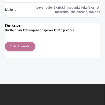
Levandule lékařská, meduňka lékařská list,
Složení
:
mateřídouška obecná, rooibos
Diskuze
Buďte první, kdo napíše příspěvek k této položce.
Přidat komentář
Z
á
p
a