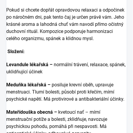
Pokud si chcete dopřát opravdovou relaxaci a odpočinek
po náročném dni, pak tento čaj je určen právě vám. Jeho
krásné aroma a lahodná chuť vám navodí přímo očistný
duchovní rituál. Kompozice podporuje harmonizaci
celého organizmu, spánek a klidnou mysl.
Složení:
Levandule lékařská –
normální trávení, relaxace, spánek,
uklidňující účinek
Meduňka lékařská –
posiluje krevní oběh, upravuje
menstruaci. Tlumí bolesti, působí proti křečím, mírní
psychické napětí. Má protivirové a antibakteriální účinky.
Mateřídouška obecná –
kvetoucí nať – mírní
menstruační potíže a bolesti, zklidňuje, navozuje
psychickou pohodu, pomáhá při nespavosti. Má