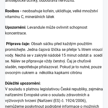
antiseptické účinky, odbourává nervozitu.
Rooibos -
neobsahuje kofein, uklidňuje, velké množství
vitamínu C, minerálních látek
Upozornění:
Levandule může ovlivnit schopnost
koncentrace.
Příprava čaje:
Obsah sáčku před každým použitím
promíchejte. Jedna čajová lžička se přelije ¼ litrem vroucí
vody. Nechá se v zakryté nádobě 15 minut odstát a scedí
se. Nálev se připravuje vždy čerstvý. Čaj je chuťově
sladěn, nepotřebuje přislazovat. Pokud je to nutné, pouze
ovocným cukrem a několika kapkami citrónu
Důležité upozornění:
V souladu s platnou legislativou České republiky, zejména
nařízeními Evropské unie o souladu zdravotních a
výživových tvrzení (Nařízení (ES) č. 1924/2006),
nemůžeme poskytnout podrobné informace o možných