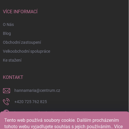
VÍCE INFORMACÍ
O Nás
Blog
Obchodní zastoupení
Velkoobchodní spolupráce
Ke stažení
KONTAKT
hannamaria
@
centrum.cz
+420 725 762 825
https://www.facebook.com/hannamaria.cz
Tento web používá soubory cookie. Dalším procházením
hannamariatherapy/
tohoto webu vyjadřujete souhlas s jejich používáním.. Více