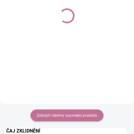
(>10 KS)
(>10 KS)
Bylinný čaj LEDVINY &
Bylinný čaj SLINIVKA
MOČOVÉ CESTY 50 g
& ŽALUDEK 50 g
110 Kč
110 Kč
Do košíku
Do košíku
Sypaný bylinný čaj ZIMA. Podle
Sypaný bylinný čaj BABÍ LÉTO.
tradiční čínské medicíny, principu
Podle tradiční čínské medicíny,
pěti elementů. Funkční
principu pěti elementů. Funkční
okruh ledvin.
okruh slinivky a sleziny.
Zobrazit všechny související produkty
ČAJ ZKLIDNĚNÍ