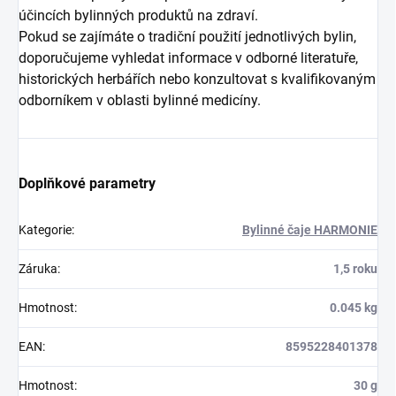
účincích bylinných produktů na zdraví.
Pokud se zajímáte o tradiční použití jednotlivých bylin,
doporučujeme vyhledat informace v odborné literatuře,
historických herbářích nebo konzultovat s kvalifikovaným
odborníkem v oblasti bylinné medicíny.
Doplňkové parametry
Kategorie
:
Bylinné čaje HARMONIE
Záruka
:
1,5 roku
Hmotnost
:
0.045 kg
EAN
:
8595228401378
Hmotnost
:
30 g