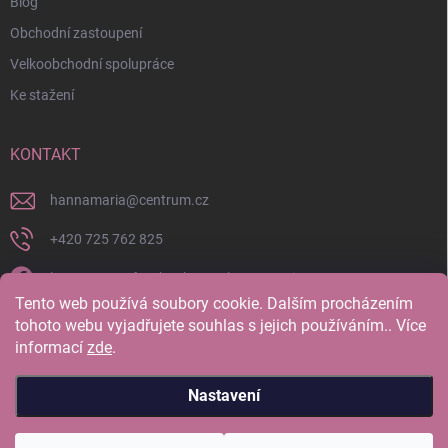
Blog
Obchodní zastoupení
Velkoobchodní spolupráce
Ke stažení
KONTAKT
hannamaria
@
centrum.cz
+420 725 762 825
https://www.facebook.com/hannamaria.cz
Tento web používá soubory cookie. Dalším procházením
hannamariatherapy/
tohoto webu vyjadřujete souhlas s jejich používáním.. Více
informací
zde
.
https://www.youtube.com/@HannaMariaTherapy
Nastavení