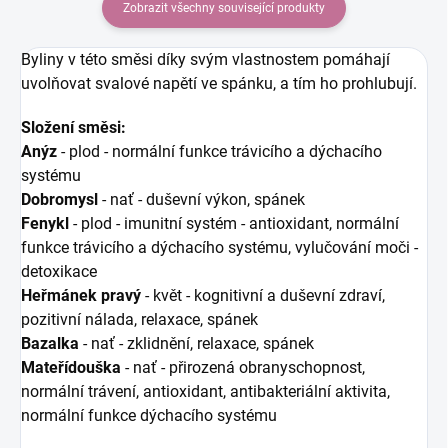
Zobrazit všechny související produkty
Byliny v této směsi díky svým vlastnostem pomáhají
uvolňovat svalové napětí ve spánku, a tím ho prohlubují.
Složení směsi:
Anýz
- plod - normální funkce trávicího a dýchacího
systému
Dobromysl
- nať - duševní výkon, spánek
Fenykl
- plod - imunitní systém - antioxidant, normální
funkce trávicího a dýchacího systému, vylučování moči -
detoxikace
Heřmánek pravý
- květ - kognitivní a duševní zdraví,
pozitivní nálada, relaxace, spánek
Bazalka
- nať - zklidnění, relaxace, spánek
Mateřídouška
- nať - přirozená obranyschopnost,
normální trávení, antioxidant, antibakteriální aktivita,
normální funkce dýchacího systému