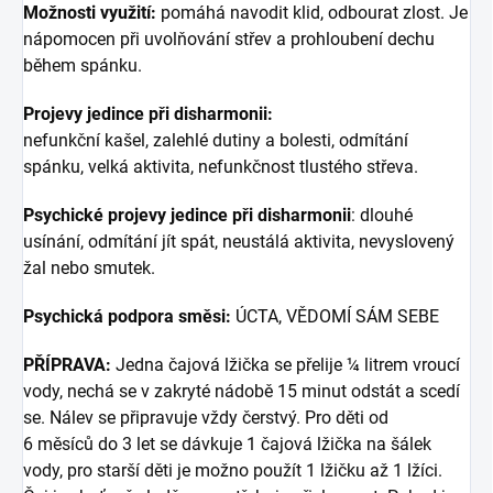
Možnosti využití:
pomáhá navodit klid, odbourat zlost. Je
nápomocen při uvolňování střev a prohloubení dechu
během spánku.
Projevy jedince při disharmonii:
nefunkční kašel, zalehlé dutiny a bolesti, odmítání
spánku, velká aktivita, nefunkčnost tlustého střeva.
Psychické projevy jedince při disharmonii
: dlouhé
usínání, odmítání jít spát, neustálá aktivita, nevyslovený
žal nebo smutek.
Psychická podpora směsi:
ÚCTA, VĚDOMÍ SÁM SEBE
PŘÍPRAVA:
Jedna čajová lžička se přelije ¼ litrem vroucí
vody, nechá se v zakryté nádobě 15 minut odstát a scedí
se. Nálev se připravuje vždy čerstvý. Pro děti od
6 měsíců do 3 let se dávkuje 1 čajová lžička na šálek
vody, pro starší děti je možno použít 1 lžičku až 1 lžíci.