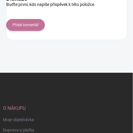
Buďte první, kdo napíše příspěvek k této položce.
Přidat komentář
Z
á
p
a
t
í
O NÁKUPU
Moje objednávka
Doprava a platby