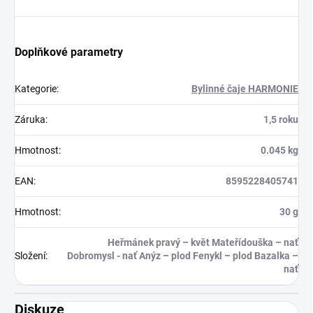
Doplňkové parametry
Kategorie
:
Bylinné čaje HARMONIE
Záruka
:
1,5 roku
Hmotnost
:
0.045 kg
EAN
:
8595228405741
Hmotnost
:
30 g
Heřmánek pravý – květ Mateřídouška – nať
Složení
:
Dobromysl - nať Anýz – plod Fenykl – plod Bazalka –
nať
Diskuze