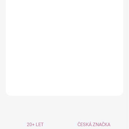
MOŽNOSTI
DORUČENÍ
−
+
Přidat do košíku
Podporuje hluboký a
klidný spánek
.
Pomáhá uvolnit svalové napětí
během spánku.
Navozuje duševní klid a
zmírňuje zlost
.
DETAILNÍ INFORMACE
ZEPTAT SE
20+ LET
ČESKÁ ZNAČKA