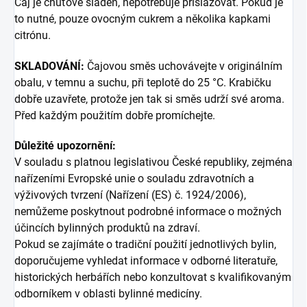
Čaj je chuťově sladěn, nepotřebuje přislazovat. Pokud je
to nutné, pouze ovocným cukrem a několika kapkami
citrónu.
SKLADOVÁNÍ:
Čajovou směs uchovávejte v originálním
obalu, v temnu a suchu, při teplotě do 25 °C. Krabičku
dobře uzavřete, protože jen tak si směs udrží své aroma.
Před každým použitím dobře promíchejte.
Důležité upozornění:
V souladu s platnou legislativou České republiky, zejména
nařízeními Evropské unie o souladu zdravotních a
výživových tvrzení (Nařízení (ES) č. 1924/2006),
nemůžeme poskytnout podrobné informace o možných
účincích bylinných produktů na zdraví.
Pokud se zajímáte o tradiční použití jednotlivých bylin,
doporučujeme vyhledat informace v odborné literatuře,
historických herbářích nebo konzultovat s kvalifikovaným
odborníkem v oblasti bylinné medicíny.