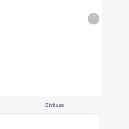
 a
pro prostory a textilie
150 ml
Další
produkt
250 Kč
Do košíku
Parfém pro prostory a textilie.
ních
Bohatá na vůně se zaručeným
dlouhotrvajícím účinkem. Vysoký
podíl přírodních složek.
Diskuze