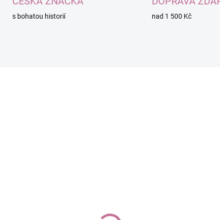
ČESKÁ ZNAČKA
DOPRAVA ZDA
s bohatou historií
nad 1 500 Kč
NT117
N
SKLADEM
SKL
(>10 KS)
(>1
adow flowers
NECTAR PARADISE