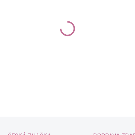
−
+
Parfém pro prostory a te
Bohatá na vůně se zar
Vysoký podíl přírodních
DETAILNÍ INFORMACE