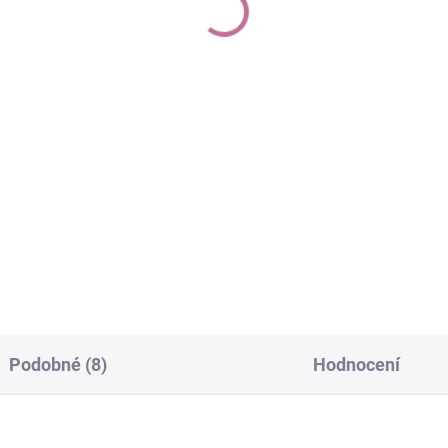
rfém pro prostory a
Parfém pro prostory
tilie 150 ml
textilie 150 ml
0 Kč
250 Kč
Do košíku
Do košíku
ém pro prostory a textilie.
Luxusní bytové parfémy.
atá na vůně se zaručeným
Obsahuje vysoký podíl přírod
uhotrvajícím účinkem. Vysoký
složek. Bohatá na vůně se
l přírodních složek.
zaručeným dlouhotrvajícím
účinkem.
Podobné (8)
Hodnocení