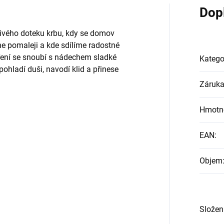
Dop
jivého doteku krbu, kdy se domov
ne pomaleji a kde sdílíme radostné
ření se snoubí s nádechem sladké
Katego
ohladí duši, navodí klid a přinese
Záruk
Hmotn
EAN
:
Objem
Složen