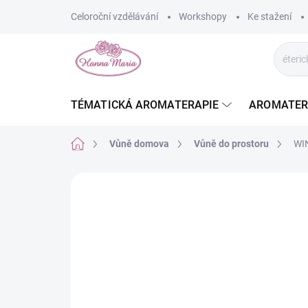
Přejít
Celoroční vzdělávání
Workshopy
Ke stažení
na
obsah
TÉMATICKÁ AROMATERAPIE
AROMATER
Domů
Vůně domova
Vůně do prostoru
WIN
Neohodnoceno
Podrobnosti hodnoce
TIP