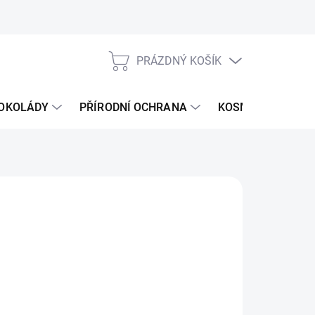
PRÁZDNÝ KOŠÍK
NÁKUPNÍ
KOŠÍK
ČOKOLÁDY
PŘÍRODNÍ OCHRANA
KOSMETIKA PRO 
026
MOŽNOSTI DORUČENÍ