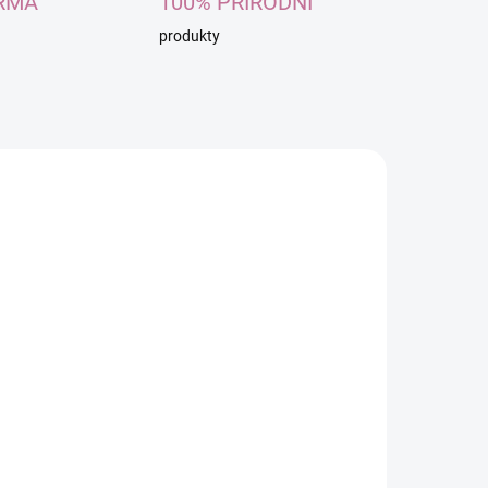
RMA
100% PŘÍRODNÍ
produkty
NOVINKA
T130
NT136
ADEM
SKLADEM
0 KS)
(>10 KS)
CLEAN SPIRIT Parfém