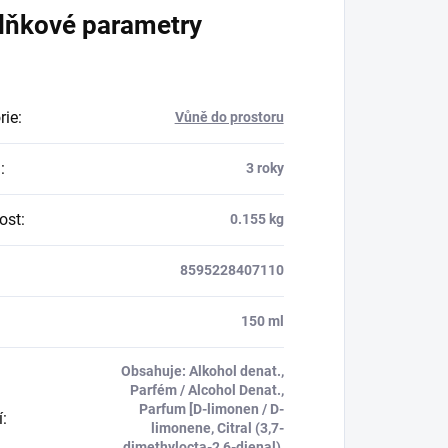
lňkové parametry
rie
:
Vůně do prostoru
a
:
3 roky
ost
:
0.155 kg
8595228407110
:
150 ml
Obsahuje: Alkohol denat.,
Parfém / Alcohol Denat.,
Parfum [D-limonen / D-
í
:
limonene, Citral (3,7-
dimethylocta-2,6-dienal),