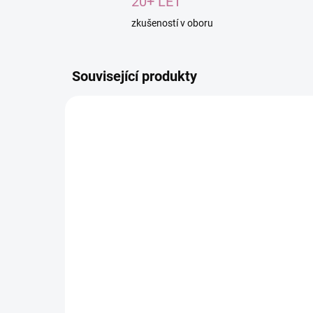
20+ LET
zkušeností v oboru
Související produkty
TIP
SS132
SKLADEM
(>10 KS)
Vonná svíčka WINTER
Me