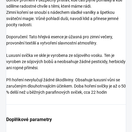
domov promění v bezpečný přístav, kde čas plyne pomaleji a kde
sdílíme radostné chvíle s těmi, které máme rádi.
Zimní koření se snoubí s nádechem sladké vanilky a špetkou
sváteční magie. Vůně pohladí duši, navodí klid a přinese jemné
pocity radosti.
Doporučení: Tato hřejivá esence je úžasná pro zimní večery,
provonění textilií a vytvoření slavnostní atmosféry.
Luxusní svíčka ve skle je vyrobena ze sójového vosku. Ten je
vyroben ze sójových bobů a neobsahuje žádné pesticidy, herbicidy
ani ropné příměsi.
Při hoření nevylučují žádné škodliviny. Obsahuje luxusní vůni se
zaručeným dlouhotrvajícím účinkem. Doba hoření svíčky je až o 50
% delší než u běžných parafinových svíček, cca 22 hodin
Doplňkové parametry