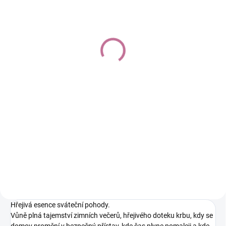
SKLADEM
(>10 KS)
WINTER SPICE Parfém
pro prostory a textilie
150 ml
250 Kč
Do košíku
Parfém pro prostory a textilie.
Bohatá na vůně se zaručeným
dlouhotrvajícím účinkem. Vysoký
podíl přírodních složek.
Hřejivá esence sváteční pohody.
Vůně plná tajemství zimních večerů, hřejivého doteku krbu, kdy se