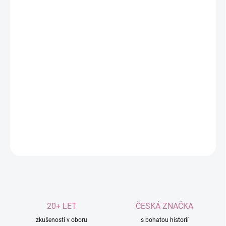
11.8.2026
MOŽNOSTI
DORUČENÍ
−
+
Přidat do košíku
Vyrobena ze
sójového vosku
.
Neobsahuje
žádné
pesticidy
.
Hřejivá esence
sváteční pohody
.
DETAILNÍ INFORMACE
ZEPTAT SE
20+ LET
ČESKÁ ZNAČKA
zkušeností v oboru
s bohatou historií