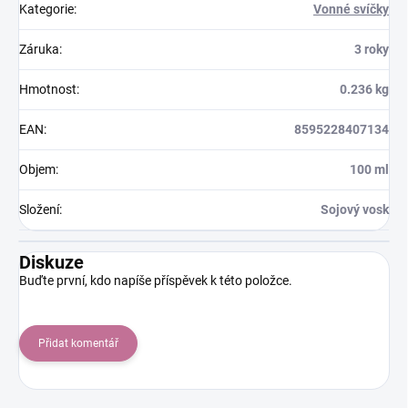
Kategorie
:
Vonné svíčky
Záruka
:
3 roky
Hmotnost
:
0.236 kg
EAN
:
8595228407134
Objem
:
100 ml
Složení
:
Sojový vosk
Diskuze
Buďte první, kdo napíše příspěvek k této položce.
Přidat komentář