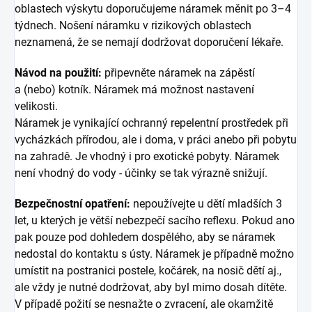
oblastech výskytu doporučujeme náramek měnit po 3–4
týdnech. Nošení náramku v rizikových oblastech
neznamená, že se nemají dodržovat doporučení lékaře.
Návod na použití:
připevněte náramek na zápěstí
a (nebo) kotník. Náramek má možnost nastavení
velikosti.
Náramek je vynikající ochranný repelentní prostředek při
vycházkách přírodou, ale i doma, v práci anebo při pobytu
na zahradě. Je vhodný i pro exotické pobyty. Náramek
není vhodný do vody - účinky se tak výrazně snižují.
Bezpečnostní opatření:
nepoužívejte u dětí mladších 3
let, u kterých je větší nebezpečí sacího reflexu. Pokud ano
pak pouze pod dohledem dospělého, aby se náramek
nedostal do kontaktu s ústy. Náramek je případně možno
umístit na postranici postele, kočárek, na nosič dětí aj.,
ale vždy je nutné dodržovat, aby byl mimo dosah dítěte.
V případě požití se nesnažte o zvracení, ale okamžitě