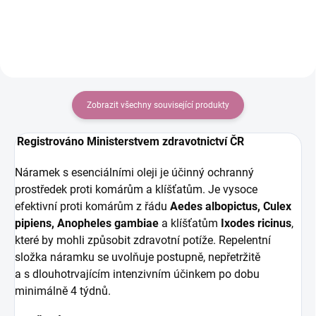
pro různé velikost.
Zobrazit všechny související produkty
Registrováno Ministerstvem zdravotnictví ČR
Náramek s esenciálními oleji je účinný ochranný
prostředek proti komárům a klíšťatům. Je vysoce
efektivní proti komárům z řádu
Aedes albopictus, Culex
pipiens, Anopheles gambiae
a klíšťatům
Ixodes ricinus
,
které by mohli způsobit zdravotní potíže. Repelentní
složka náramku se uvolňuje postupně, nepřetržitě
a s dlouhotrvajícím intenzivním účinkem po dobu
minimálně 4 týdnů.