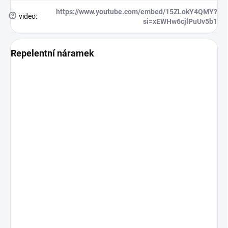
https://www.youtube.com/embed/15ZLokY4QMY?
?
video
:
si=xEWHw6cjlPuUv5b1
Repelentní náramek