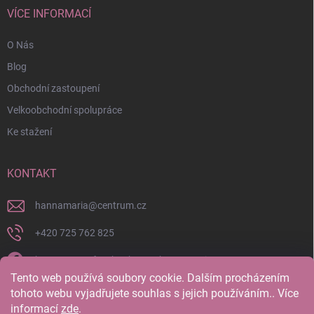
VÍCE INFORMACÍ
O Nás
Blog
Obchodní zastoupení
Velkoobchodní spolupráce
Ke stažení
KONTAKT
hannamaria
@
centrum.cz
+420 725 762 825
https://www.facebook.com/hannamaria.cz
Tento web používá soubory cookie. Dalším procházením
hannamariatherapy/
tohoto webu vyjadřujete souhlas s jejich používáním.. Více
informací
zde
.