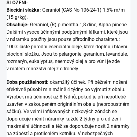
SLOŽENÍ:
Biocidní složka:
Geraniol (CAS No 106-24-1) 1,5% m/m
(15 g/kg).
Obsahuje:
Geraniol, (R)-p-mentha-1,8-dine, Alpha pinene.
Dalšími vysoce účinnými podpůrnými látkami, které jsou
v náramku použity jsou pouze přírodního charakteru:
100% čistě přírodní esenciální oleje, které doplňují hlavní
biocidní složku. Jsou to pelargonie, geranium, levandule,
rozmarýn, eukalyptus, neemový olej a pro vůni je zde
v malém množství olej z citronely.
Doba použitelnosti:
okamžitý účinek. Při běžném nošení
efektivně působí minimálně 4 týdny po vyjmutí z obalu.
Výrobek má účinnost až 8 týdnů, pokud je při nepotřebě
uzavřen v zakoupeném originálním obalu (nepropustném
sáčku). Ve velmi infikovaných rizikových zónách se
doporučuje měnit náramky každé 2 týdny pro udržení
maximální účinnosti a též se doporučuje nosit 2 náramky
na zápěstí a protilehlém kotníku. V nebezpečných