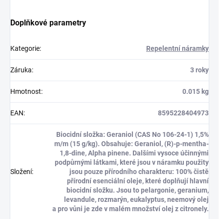
Doplňkové parametry
Kategorie
:
Repelentní náramky
Záruka
:
3 roky
Hmotnost
:
0.015 kg
EAN
:
8595228404973
Biocidní složka: Geraniol (CAS No 106-24-1) 1,5%
m/m (15 g/kg). Obsahuje: Geraniol, (R)-p-mentha-
1,8-dine, Alpha pinene. Dalšími vysoce účinnými
podpůrnými látkami, které jsou v náramku použity
Složení
:
jsou pouze přírodního charakteru: 100% čistě
přírodní esenciální oleje, které doplňují hlavní
biocidní složku. Jsou to pelargonie, geranium,
levandule, rozmarýn, eukalyptus, neemový olej
a pro vůni je zde v malém množství olej z citronely.