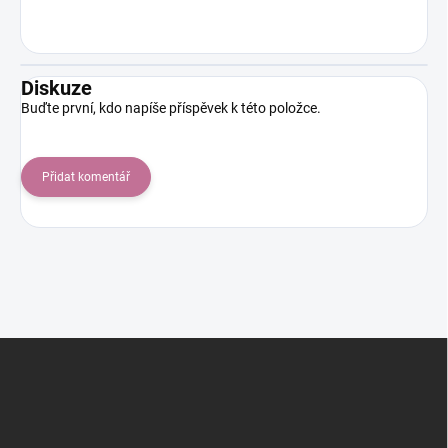
Diskuze
Buďte první, kdo napíše příspěvek k této položce.
Přidat komentář
Z
á
p
a
t