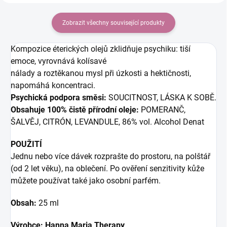
Zobrazit všechny související produkty
Kompozice éterických olejů zklidňuje psychiku: tiší
emoce, vyrovnává kolísavé
nálady a roztěkanou mysl při úzkosti a hektičnosti,
napomáhá koncentraci.
Psychická podpora směsi:
SOUCITNOST, LÁSKA K SOBĚ.
Obsahuje 100% čistě přírodní oleje:
POMERANČ,
ŠALVĚJ, CITRÓN, LEVANDULE, 86% vol. Alcohol Denat
POUŽITÍ
Jednu nebo více dávek rozprašte do prostoru, na polštář
(od 2 let věku), na oblečení. Po ověření senzitivity kůže
můžete používat také jako osobní parfém.
Obsah:
25 ml
Výrobce: Hanna Maria Therapy