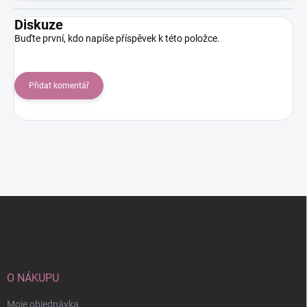
Diskuze
Buďte první, kdo napíše příspěvek k této položce.
Přidat komentář
Z
á
p
a
t
í
O NÁKUPU
Moje objednávka