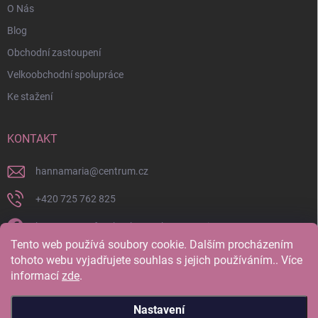
O Nás
Blog
Obchodní zastoupení
Velkoobchodní spolupráce
Ke stažení
KONTAKT
hannamaria
@
centrum.cz
+420 725 762 825
https://www.facebook.com/hannamaria.cz
Tento web používá soubory cookie. Dalším procházením
hannamariatherapy/
tohoto webu vyjadřujete souhlas s jejich používáním.. Více
informací
zde
.
https://www.youtube.com/@HannaMariaTherapy
Nastavení