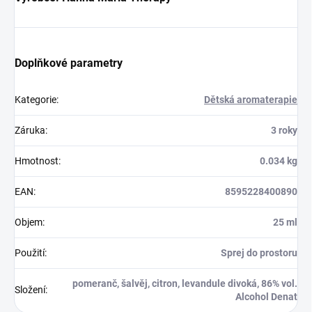
Doplňkové parametry
Kategorie
:
Dětská aromaterapie
Záruka
:
3 roky
Hmotnost
:
0.034 kg
EAN
:
8595228400890
Objem
:
25 ml
Použití
:
Sprej do prostoru
pomeranč, šalvěj, citron, levandule divoká, 86% vol.
Složení
:
Alcohol Denat