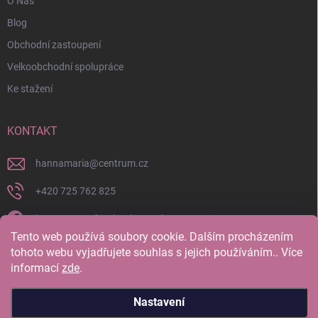
O Nás
Blog
Obchodní zastoupení
Velkoobchodní spolupráce
Ke stažení
KONTAKT
hannamaria
@
centrum.cz
+420 725 762 825
https://www.facebook.com/hannamaria.cz
Tento web používá soubory cookie. Dalším procházením
hannamariatherapy/
tohoto webu vyjadřujete souhlas s jejich používáním.. Více
informací
zde
.
https://www.youtube.com/@HannaMariaTherapy
Nastavení