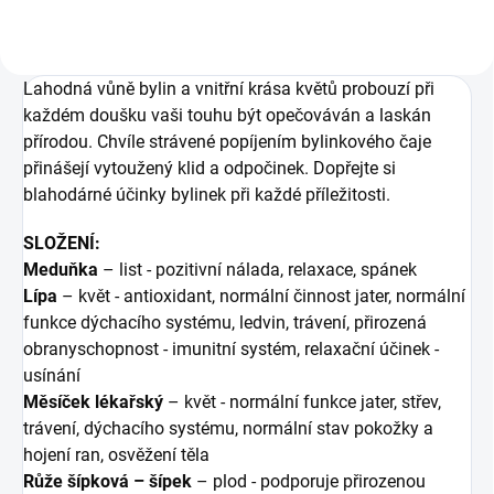
Lahodná vůně bylin a vnitřní krása květů probouzí při
každém doušku vaši touhu být opečováván a laskán
přírodou. Chvíle strávené popíjením bylinkového čaje
přinášejí vytoužený klid a odpočinek.
Dopřejte si
blahodárné účinky bylinek při každé příležitosti.
SLOŽENÍ:
Meduňka
– list - pozitivní nálada, relaxace, spánek
Lípa
– květ - antioxidant, normální činnost jater, normální
funkce dýchacího systému, ledvin, trávení, přirozená
obranyschopnost - imunitní systém, relaxační účinek -
usínání
Měsíček lékařský
– květ - normální funkce jater, střev,
trávení, dýchacího systému, normální stav pokožky a
hojení ran, osvěžení těla
Růže šípková – šípek
– plod - podporuje přirozenou