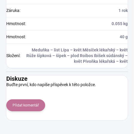
Záruka
:
1 rok
Hmotnost
:
0.055 kg
Hmotnost
:
40 g
Meduňka – list Lípa – květ Měsíček lékařský – květ
Složení
:
Růže šípková – šípek – plod Roibos Ibišek súdánský –
květ Pivoňka lékařská – květ
Diskuze
Buďte první, kdo napíše příspěvek k této položce.
Přidat komentář