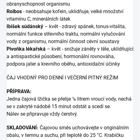
obranyschopnost organismu
Roibos
- neobsahuje kofein, uklidňuje, velké množství
vitamínu C, minerálních látek
Ibišek súdánský
– květ - zdravý spánek, tonus-vitalita,
normální funkce střevního traktu, normální vylučování
vody z organismu, normální činnost cévní soustavy
Pivoňka lékařská
– květ - snižuje záněty v těle, uklidňující
a antispastické působení, hormonální rovnováha,
podpora jater a krevního oběhu, antioxidační účinky
ČAJ VHODNÝ PRO DENNÍ I VEČERNÍ PITNÝ REŽIM
PŘÍPRAVA:
Jedna čajová lžička se přelije ¼ litrem vroucí vody, nechá
se v zakryté nádobě 15 minut odstát a scedí se.
Nálev se připravuje vždy čerstvý.
SKLADOVÁNÍ:
Čajovou směs uchovávejte v originálním
obalu, v temnu a suchu, při teplotě do 25 °C. Krabičku