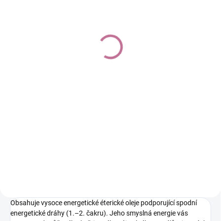
SKLADEM
(>10 KS)
SKLADEM
(>10 KS)
100% čistý esenciální
100% čistý esenciální
olej WILD LAVENDER
olej WILD NATURE 10
10 ml
ml
290 Kč
290 Kč
Do košíku
Do košíku
Výjimečné spojení jemných
energií těchto esenciálních olejů
Obsahuje čisté éterické oleje
zaručuje blahodárné účinky při
lékopisné kvality. Podporující
odpočinku, relaxaci, ale i během
střední energetické dráhy (3.–4.
nemoci, drobných úrazech,
čakru). Jeho energie a vzdušný
nespavosti nebo psychických...
charakter vás přenese do
přirozeného dechu života.
Obsahuje vysoce energetické éterické oleje podporující spodní
energetické dráhy (1.–2. čakru). Jeho smyslná energie vás