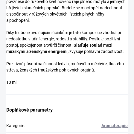
povznese do růžového květinového ráje plného motýlů a jemných
hřejivých slunečních paprsků. Budete se moci opět nadechnout
a spočinout v růžových okvětních lístcích plných něhy
a pochopení.
Díky hluboce uvolňujícím účinkům je tato kompozice vhodná při
nedostatku vitální energie, radosti a stability. Posiluje pozitivní
postoj, spokojenost a tvůrčí činnost.
Slaďuje soulad mezi
mužskými a ženskými energiemi,
zvyšuje pohlavní žádostivost.
Pozitivně působí na činnost ledvin, močového měchýře, tlustého
střeva, ženských i mužských pohlavních orgánů.
10 ml
Doplňkové parametry
Kategorie
:
Aromaterapie