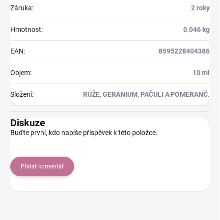
Záruka
:
2 roky
Hmotnost
:
0.046 kg
EAN
:
8595228404386
Objem
:
10 ml
Složení
:
RŮŽE, GERANIUM, PAČULI A POMERANČ.
Diskuze
Buďte první, kdo napíše příspěvek k této položce.
Přidat komentář