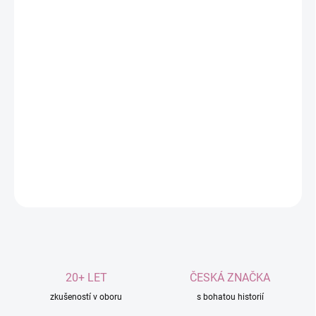
12.8.2026
MOŽNOSTI
DORUČENÍ
−
+
Přidat do košíku
Obsahuje vysoce
energetické éterické oleje.
Podporující spodní energetické dráhy
(1.–2. čakru).
DETAILNÍ INFORMACE
ZEPTAT SE
20+ LET
ČESKÁ ZNAČKA
zkušeností v oboru
s bohatou historií