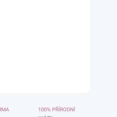
asy i pokožku
otrvající vůni
e ochranný film pokožky
éterické oleje pro harmonii těla i mysli
ZEPTAT SE
RMA
100% PŘÍRODNÍ