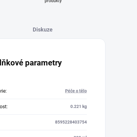
produkty
Diskuze
lňkové parametry
rie
:
Péče o tělo
ost
:
0.221 kg
8595228403754