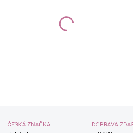
Jemně a šetrně čistí vl
Dodává svěžest a dlouh
Nevysušuje a podporuj
Obsahuje 100% přírodní 
DETAILNÍ INFORMACE
ČESKÁ ZNAČKA
DOPRAVA ZDA