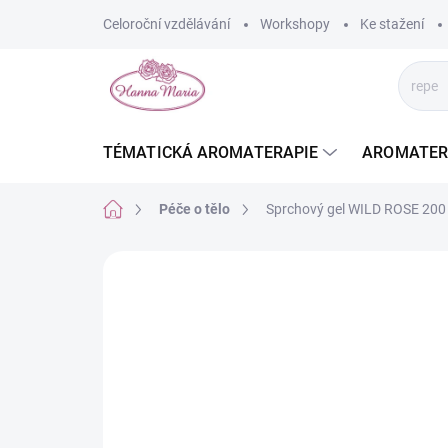
Přejít
Celoroční vzdělávání
Workshopy
Ke stažení
na
obsah
TÉMATICKÁ AROMATERAPIE
AROMATER
Domů
Péče o tělo
Sprchový gel WILD ROSE 200
Neohodnoceno
Podrobnosti hodnoce