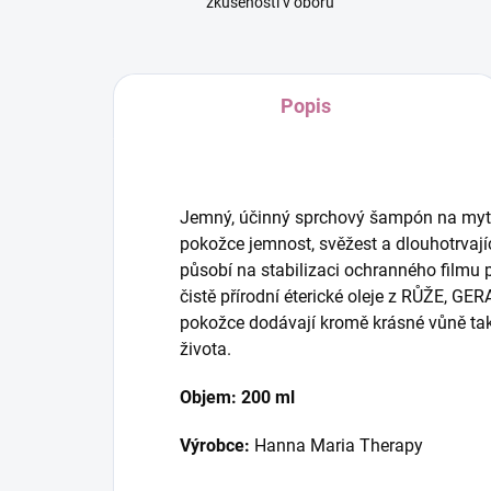
zkušeností v oboru
Popis
Jemný, účinný sprchový šampón na mytí 
pokožce jemnost, svěžest a dlouhotrvajíc
působí na stabilizaci ochranného film
čistě přírodní éterické oleje z RŮŽE, G
pokožce dodávají kromě krásné vůně tak
života.
Objem: 200 ml
Výrobce:
Hanna Maria Therapy