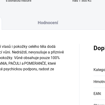
s bohatou historií
nad 1 500 Kč
Hodnocení
vlasů i pokožky celého těla dodá
Dop
í vůni. Nedráždí, nevysušuje a příznivě
u pokožky. Vůně obsahuje pouze 100%
ERANIA, PAČULI a POMERANČE, které
é psychickou podporu, radost ze
Katego
Hmotn
EAN
: