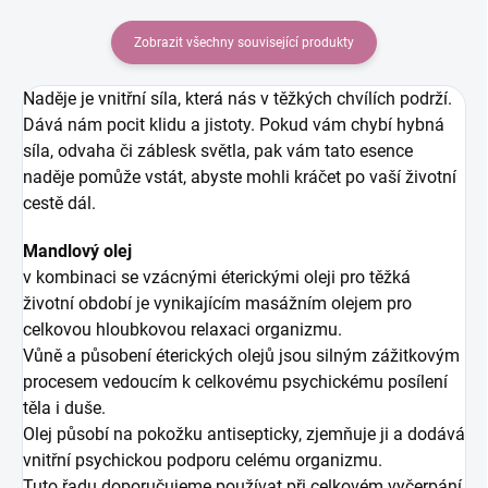
Zobrazit všechny související produkty
Naděje je vnitřní síla, která nás v těžkých chvílích podrží.
Dává nám pocit klidu a jistoty. Pokud vám chybí hybná
síla, odvaha či záblesk světla, pak vám tato esence
naděje pomůže vstát, abyste mohli kráčet po vaší životní
cestě dál.
Mandlový olej
v kombinaci se vzácnými éterickými oleji pro těžká
životní období je vynikajícím masážním olejem pro
celkovou hloubkovou relaxaci organizmu.
Vůně a působení éterických olejů jsou silným zážitkovým
procesem vedoucím k celkovému psychickému posílení
těla i duše.
Olej působí na pokožku antisepticky, zjemňuje ji a dodává
vnitřní psychickou podporu celému organizmu.
Tuto řadu doporučujeme používat při celkovém vyčerpání