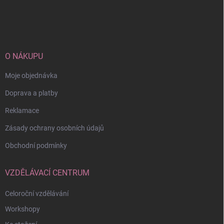
Z
á
p
a
t
í
O NÁKUPU
Moje objednávka
Doprava a platby
Reklamace
Zásady ochrany osobních údajů
Obchodní podmínky
VZDĚLÁVACÍ CENTRUM
Celoroční vzdělávání
Workshopy