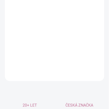
MOŽNOSTI
DORUČENÍ
−
+
Přidat do košíku
Podporuje naději a vnitřní sílu
Hloubkově uvolňuje tělo i mysl
Antisepticky pečuje o pokožku
Pomáhá při vyčerpání a stresu
DETAILNÍ INFORMACE
ZEPTAT SE
20+ LET
ČESKÁ ZNAČKA