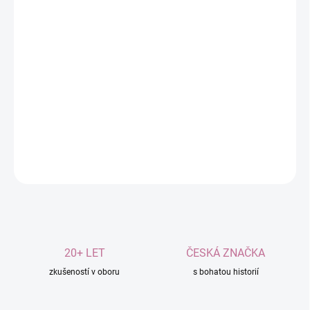
MOŽNOSTI
DORUČENÍ
−
+
Přidat do košíku
Špičková kvalita
.
Vhodný pro masáž celého těla, obličeje a dekoltu.
DETAILNÍ INFORMACE
ZEPTAT SE
20+ LET
ČESKÁ ZNAČKA
zkušeností v oboru
s bohatou historií