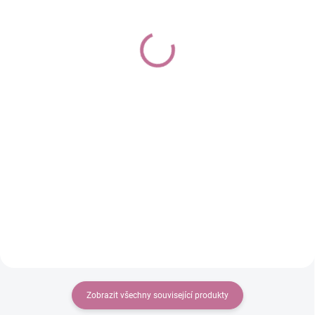
Alchymistka ČAKRY -
Balzám DE-LUX 30 ml
balzám 15 ml
150 Kč
85 Kč
Do košíku
Do košíku
Obsahuje pouze rostlinná másla
špičkové kvality. Skvělý pro
Náhradní základ k sadě Hravá
ošetření suché i mastné pleti,
alchymistka.
ekzematické pokožky.
Zobrazit všechny související produkty