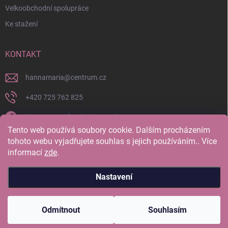
Velkoobchodní spolupráce
Ke stažení
KONTAKT
hannamaria
@
centrum.cz
+420 725 762 825
https://www.facebook.com/hannamaria.cz
Tento web používá soubory cookie. Dalším procházením
hannamariatherapy/
tohoto webu vyjadřujete souhlas s jejich používáním.. Více
informací
zde
.
https://www.youtube.com/@HannaMariaTherapy
Nastavení
Copyright 2026
Hanna Maria Therapy
. Všechna práva vyhrazena.
Odmítnout
Souhlasím
Vytvořil Shoptet