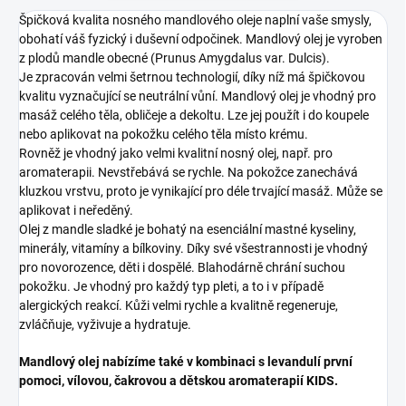
Špičková kvalita nosného mandlového oleje naplní vaše smysly,
obohatí váš fyzický i duševní odpočinek. Mandlový olej je vyroben
z plodů mandle obecné (Prunus Amygdalus var. Dulcis).
Je zpracován velmi šetrnou technologií, díky níž má špičkovou
kvalitu vyznačující se neutrální vůní. Mandlový olej je vhodný pro
masáž celého těla, obličeje a dekoltu. Lze jej použít i do koupele
nebo aplikovat na pokožku celého těla místo krému.
Rovněž je vhodný jako velmi kvalitní nosný olej, např. pro
aromaterapii. Nevstřebává se rychle. Na pokožce zanechává
kluzkou vrstvu, proto je vynikající pro déle trvající masáž. Může se
aplikovat i neředěný.
Olej z mandle sladké je bohatý na esenciální mastné kyseliny,
minerály, vitamíny a bílkoviny. Díky své všestrannosti je vhodný
pro novorozence, děti i dospělé. Blahodárně chrání suchou
pokožku. Je vhodný pro každý typ pleti, a to i v případě
alergických reakcí. Kůži velmi rychle a kvalitně regeneruje,
zvláčňuje, vyživuje a hydratuje.
Mandlový olej nabízíme také v kombinaci s levandulí první
pomoci, vílovou, čakrovou a dětskou aromaterapií KIDS.