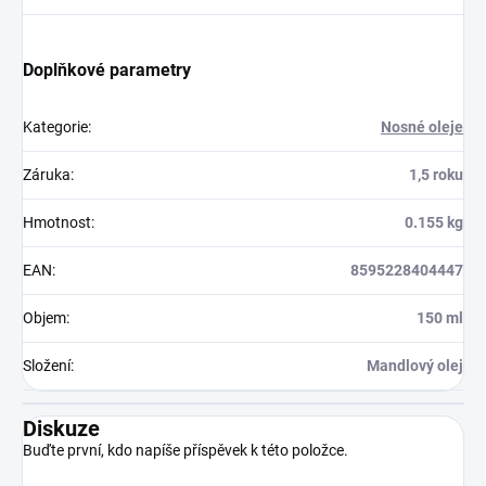
Doplňkové parametry
Kategorie
:
Nosné oleje
Záruka
:
1,5 roku
Hmotnost
:
0.155 kg
EAN
:
8595228404447
Objem
:
150 ml
Složení
:
Mandlový olej
Diskuze
Buďte první, kdo napíše příspěvek k této položce.