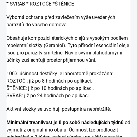
* SVRAB * ROZTOČE *ŠTĚNICE
Výborná ochrana před zavlečením výše uvedených
parazitů do vašeho domova
Obsahuje kompozici éterických olejů s vysokým podílem
repelentní složky (Geraniol). Tyto přírodní esenciální oleje
jsou pro parazity smrtelné. Navíc svými blahodárnými
účinky zušlechťují prostor příjemnou vůní.
100% účinnost destičky je laboratorně prokázána:
ROZTOČI: již po 8 hodinách po aplikaci,
ŠTĚNICE: již po 10 hodinách po aplikaci,
SVRAB: již po 24 hodinách po aplikaci.
Aktivní složky se uvolňují postupně a nepřetržitě.
Minimální trvanlivost je 8 po sobě následujících týdnů
od
vyjmutí z originálního obalu. Účinnost lze prodloužit