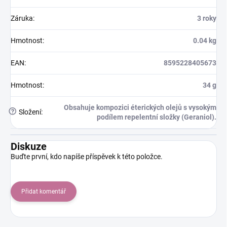
Záruka
:
3 roky
Hmotnost
:
0.04 kg
EAN
:
8595228405673
Hmotnost
:
34 g
Obsahuje kompozici éterických olejů s vysokým
?
Složení
:
podílem repelentní složky (Geraniol).
Diskuze
Buďte první, kdo napíše příspěvek k této položce.
Přidat komentář