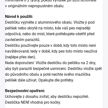
minimálně o 2 týdny, pokud výrobek po užití uchováte
v originálním nepropustném obalu.
Návod k použití:
Destičku vyjměte z aluminiového obalu. Vložte ji pod
pelíšek nebo skrytě na místo, kde váš pes nejraději
odpočívá, nebo do míst, které potřebujete ošetřit před
zavlečením parazitů.
Destičku používejte pouze v době, kdy toto místo není
navštěvované; tedy v době, kdy pes toto místo neužívá
(nejlépe přes den).
Naše doporučení: Vložte destičku do pelíšku na 2 dny,
aby byli paraziti bezpečně usmrceni. Destičku vložte zpět
do původního obalu a poté nechte svého mazlíčka
pelíšek dále užívat. Opakujte dle potřeby.
Bezpečnostní opatření:
Uchovejte z dosahu zvířat, aby destičku nepozřeli.
Destička NENÍ vhodná pro kočky.