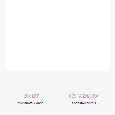
MOŽNOSTI
DORUČENÍ
−
+
Přidat do košíku
Přírodní ochrana před nežádoucími parazity.
Obsahuje kompozici éterických olejů.
DETAILNÍ INFORMACE
ZEPTAT SE
20+ LET
ČESKÁ ZNAČKA
zkušeností v oboru
s bohatou historií