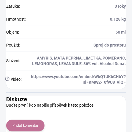
Záruka
:
3 roky
Hmotnost
:
0.128 kg
Objem
:
50 ml
Použití
:
Sprej do prostoru
AMYRIS, MÁTA PEPRNÁ, LIMETKA, POMERANČ,
Složení
:
LEMONGRAS, LEVANDULE, 86% vol. Alcohol Denat
https://www.youtube.com/embed/WbQ1UKbCHbY?
?
video
:
si=KMW2-_0fvU8_VlQF
Diskuze
Buďte první, kdo napíše příspěvek k této položce.
Přidat komentář