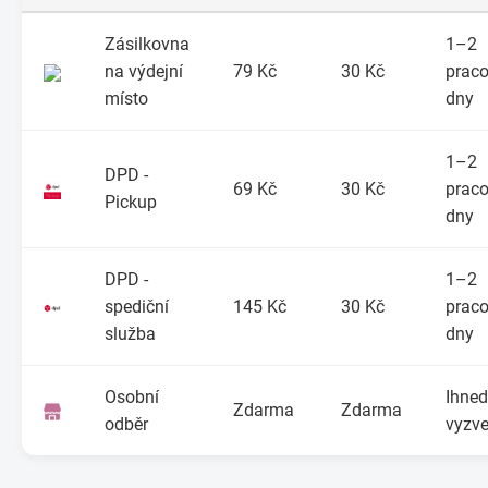
Zásilkovna
1–2
na výdejní
79 Kč
30 Kč
praco
místo
dny
1–2
DPD -
69 Kč
30 Kč
praco
Pickup
dny
DPD -
1–2
spediční
145 Kč
30 Kč
praco
služba
dny
Osobní
Ihned
Zdarma
Zdarma
odběr
vyzve