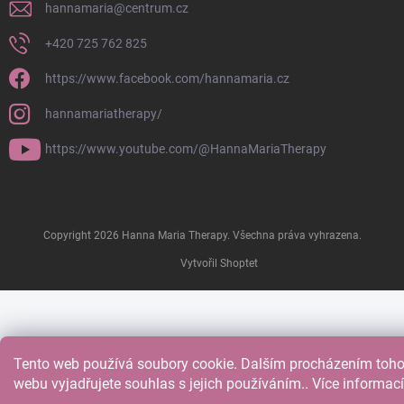
hannamaria
@
centrum.cz
+420 725 762 825
https://www.facebook.com/hannamaria.cz
hannamariatherapy/
https://www.youtube.com/@HannaMariaTherapy
Copyright 2026
Hanna Maria Therapy
. Všechna práva vyhrazena.
Vytvořil Shoptet
Tento web používá soubory cookie. Dalším procházením toho
webu vyjadřujete souhlas s jejich používáním.. Více informac