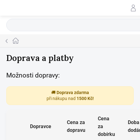
Přejít
na
obsah
H
Domů
Doprava a platby
Možnosti dopravy:
🚚
Doprava zdarma
při nákupu nad
1500 Kč!
Cena
Cena za
Doba
Dopravce
za
dopravu
dodá
dobírku